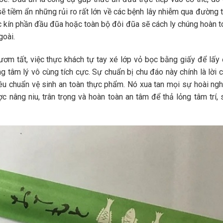
 tiềm ẩn những rủi ro rất lớn về các bệnh lây nhiễm qua đường t
 kín phần đầu đũa hoặc toàn bộ đôi đũa sẽ cách ly chúng hoàn t
goài.
ươm tất, việc thực khách tự tay xé lớp vỏ bọc bằng giấy để lấy 
 tâm lý vô cùng tích cực. Sự chuẩn bị chu đáo này chính là lời 
êu chuẩn vệ sinh an toàn thực phẩm. Nó xua tan mọi sự hoài nghi
 nâng niu, trân trọng và hoàn toàn an tâm để thả lỏng tâm trí, 