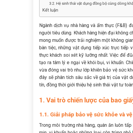
3.2. Hệ sinh thái vật dụng đồng bộ cùng dòng kh
Kết luận
Ngành dịch vụ nhà hàng và ẩm thực (F&B) đan
người tiêu dùng. Khách hàng hiện đại không c
mong muốn được trải nghiệm một không gian
bàn tiệc, những vật dụng tiếp xúc trực tiếp
thực khách soi xét kỹ lưỡng nhất. Việc để đũ
tạo ra tâm lý e ngại về khói bụi, vi khuẩn. Chí
vừa đóng vai trò như lớp khiên bảo vệ sức khỏ
đây sẽ phân tích sâu sắc về giá trị của vật 
tín, đồng thời giới thiệu hệ sinh thái vật tư to
1. Vai trò chiến lược của bao g
1.1. Giải pháp bảo vệ sức khỏe và v
Trong môi trường nhà hàng, quán ăn luôn tấp
mịn, vi khuẩn hoặc những loại côn trùng nhỏ 