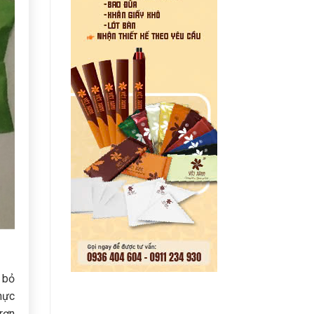
 bỏ
hực
rơn