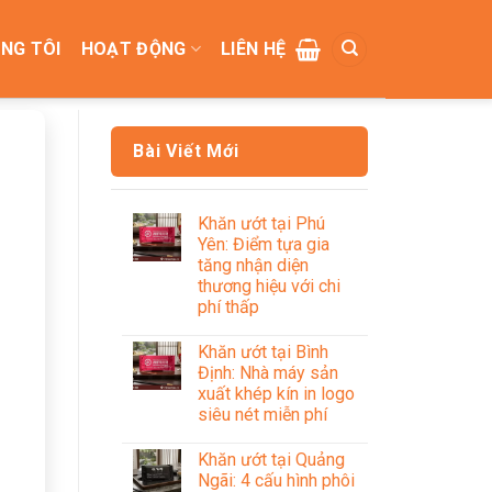
NG TÔI
HOẠT ĐỘNG
LIÊN HỆ
Bài Viết Mới
Khăn ướt tại Phú
Yên: Điểm tựa gia
tăng nhận diện
thương hiệu với chi
phí thấp
Khăn ướt tại Bình
Định: Nhà máy sản
xuất khép kín in logo
siêu nét miễn phí
Khăn ướt tại Quảng
Ngãi: 4 cấu hình phôi