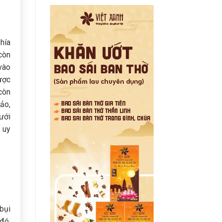
hía
còn
vào
ược
còn
ảo,
dưới
a
uy
bụi
đó,