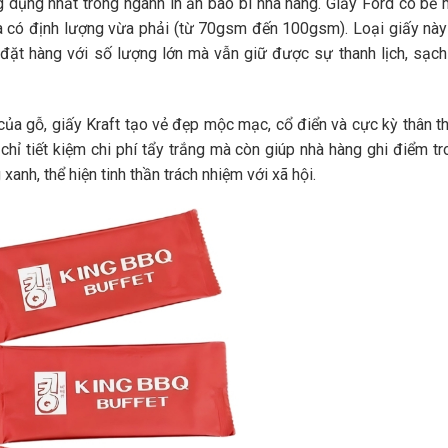
ng dụng nhất trong ngành in ấn bao bì nhà hàng. Giấy Ford có bề 
à có định lượng vừa phải (từ 70gsm đến 100gsm). Loại giấy này
ể đặt hàng với số lượng lớn mà vẫn giữ được sự thanh lịch, sạch
ủa gỗ, giấy Kraft tạo vẻ đẹp mộc mạc, cổ điển và cực kỳ thân th
chỉ tiết kiệm chi phí tẩy trắng mà còn giúp nhà hàng ghi điểm tr
nh, thể hiện tinh thần trách nhiệm với xã hội.