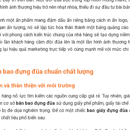
nh ảnh thương hiệu trở nên nhạt nhòa, thiếu đi sự đầu tư bài bản
hành một ấn phẩm mang đậm dấu ấn riêng bằng cách in ấn logo, 
ogan ấn tượng, nó sẽ lập tức hóa thân thành một bảng quảng cáo 
ì với phong cách kiến trúc chung của nhà hàng sẽ tạo dựng niềm 
 lần khách hàng cầm đôi đũa lên là một lần hình ảnh thương h
g lại hiệu quả marketing trực tiếp vô cùng mạnh mẽ với mức chi 
án bao đựng đũa chuẩn chất lượng
àn và thân thiện với môi trường
à hàng nỗ lực tìm kiếm các nguồn cung cấp giá rẻ. Tuy nhiên, giá
ầm cơ sở
bán bao đựng đũa
sử dụng giấy phế phẩm, giấy tái chế 
ẽ bị đe dọa nghiêm trọng. Để có một chiếc
bao giấy đựng đũa
 chất liệu phổ biến sau: