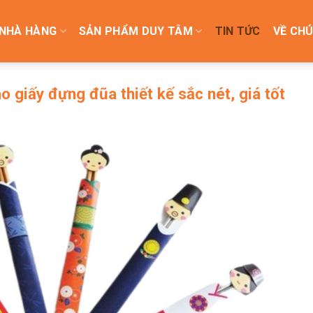
NHÀ HÀNG
SẢN PHẨM DUY TÂM
TIN TỨC
VỀ CHÚ
 giấy đựng đũa thiết kế sắc nét, giá tốt