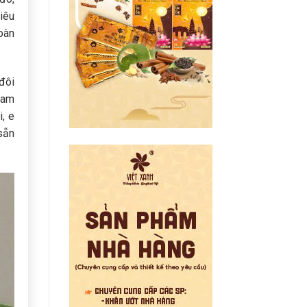
iêu
oàn
đôi
cam
, e
sẵn