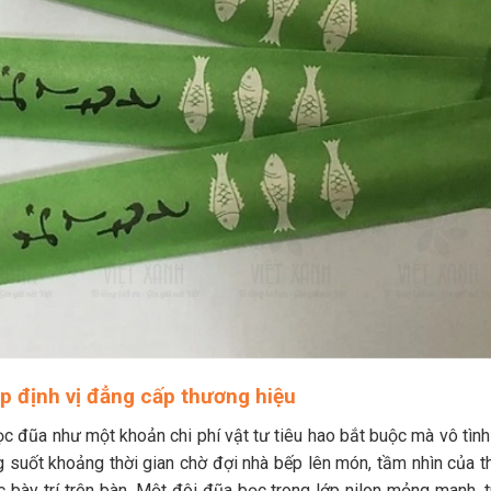
úp định vị đẳng cấp thương hiệu
c đũa như một khoản chi phí vật tư tiêu hao bắt buộc mà vô tình
g suốt khoảng thời gian chờ đợi nhà bếp lên món, tầm nhìn của t
 bày trí trên bàn. Một đôi đũa bọc trong lớp nilon mỏng manh, t