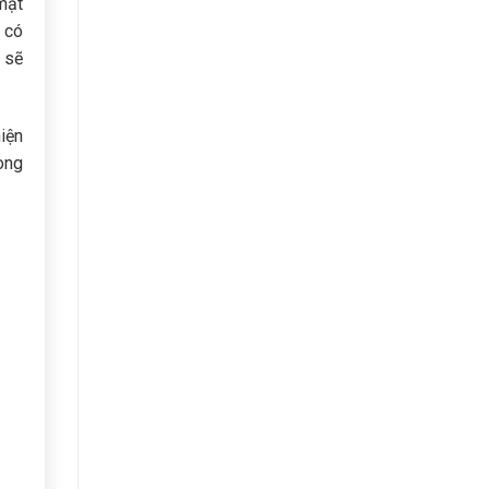
mặt
 có
 sẽ
iện
ong