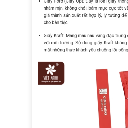
Giấy Ford (Giấy Ốp): Đây là loại giấy thô
nhám mịn, không chói, bám mực cực tốt v
giá thành sản xuất rất hợp lý, lý tưởng đ
cho bàn tiệc.
Giấy Kraft: Mang màu nâu vàng đặc trưng c
với môi trường. Sử dụng giấy Kraft không 
mắt những thực khách yêu chuộng lối sống xa