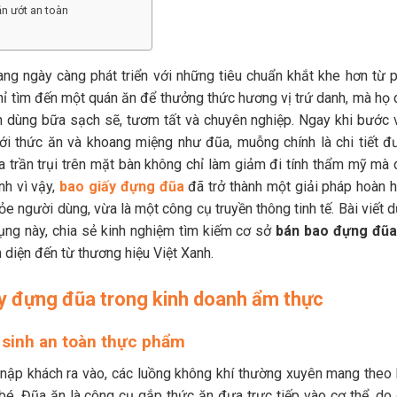
ăn ướt an toàn
g ngày càng phát triển với những tiêu chuẩn khắt khe hơn từ p
hỉ tìm đến một quán ăn để thưởng thức hương vị trứ danh, mà họ 
 dùng bữa sạch sẽ, tươm tất và chuyên nghiệp. Ngay khi bước 
 với thức ăn và khoang miệng như đũa, muỗng chính là chi tiết đ
a trần trụi trên mặt bàn không chỉ làm giảm đi tính thẩm mỹ mà 
nh vì vậy,
bao giấy đựng đũa
đã trở thành một giải pháp hoàn h
e người dùng, vừa là một công cụ truyền thông tinh tế. Bài viết 
dụng này, chia sẻ kinh nghiệm tìm kiếm cơ sở
bán bao đựng đũ
àn diện đến từ thương hiệu Việt Xanh.
iấy đựng đũa trong kinh doanh ẩm thực
ệ sinh an toàn thực phẩm
 nập khách ra vào, các luồng không khí thường xuyên mang theo 
bé. Đũa ăn là công cụ gắp thức ăn đưa trực tiếp vào cơ thể, do 