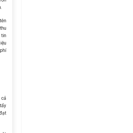
.
tên
thu
tin
iệu
phí
 cả
tẩy
đạt