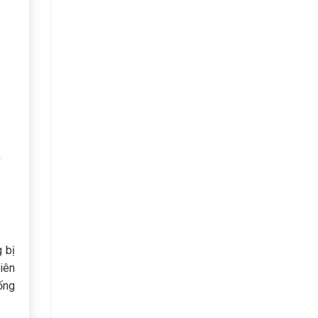
 bị
iên
ống