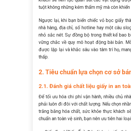
tuột không những kém thẩm mỹ mà còn khiến hì
Ngược lại, khi bạn biến chiếc vỏ bọc giấy t
nhà hàng, địa chỉ, số hotline hay một câu sl
nhỏ sắc nét. Sự đồng bộ trong thiết kế bao b
vững chắc về quy mô hoạt động bài bản. Mỗi
được lặp lại và khắc sâu vào tâm trí họ, man
thấp.
2. Tiêu chuẩn lựa chọn cơ sở b
2.1. Đánh giá chất liệu giấy in an to
Để tối ưu hóa chi phí vận hành, nhiều chủ nh
phải luôn đi đôi với chất lượng. Nếu chọn nh
trắng bằng hóa chất, sức khỏe thực khách s
chuẩn an toàn vệ sinh, bạn nên ưu tiên hai loại