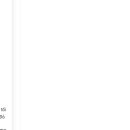
tối
đỏ.