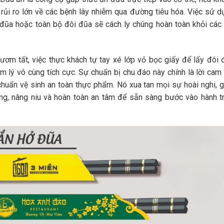
ủi ro lớn về các bệnh lây nhiễm qua đường tiêu hóa. Việc sử d
ũa hoặc toàn bộ đôi đũa sẽ cách ly chúng hoàn toàn khỏi các 
tươm tất, việc thực khách tự tay xé lớp vỏ bọc giấy để lấy đôi 
 lý vô cùng tích cực. Sự chuẩn bị chu đáo này chính là lời cam 
chuẩn vệ sinh an toàn thực phẩm. Nó xua tan mọi sự hoài nghi, g
ng, nâng niu và hoàn toàn an tâm để sẵn sàng bước vào hành tr
.