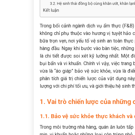
3.2. Hệ sinh thái đồng bộ cùng khăn ướt, khăn lạn
Kết luận
Trong bối cảnh ngành dịch vụ ẩm thực (F&B) n
không chỉ phụ thuộc vào hương vị tuyệt hảo 
bữa trọn vẹn, nơi yếu tố vệ sinh an toàn th
hàng đầu. Ngay khi bước vào bàn tiệc, những
là chi tiết được soi xét kỹ lưỡng nhất. Một đ
bụi bẩn và vi khuẩn. Chính vì vậy, việc trang
vừa là “áo giáp” bảo vệ sức khỏe, vừa là điể
phân tích giá trị chiến lược của vật dụng nà
lượng với chi phí tối ưu, và giới thiệu hệ sinh 
1. Vai trò chiến lược của những
1.1. Bảo vệ sức khỏe thực khách và 
Trong môi trường nhà hàng, quán ăn luôn tấp
mịn, vi khuẩn hoặc những loại côn trùng nhỏ.