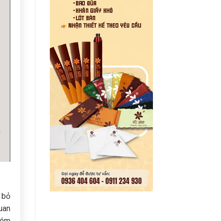
 bỏ
quan
kém