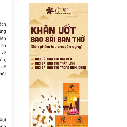
ách
ùng
lên
ính
 về
ảo,
 sẽ
hất
bụi
ông