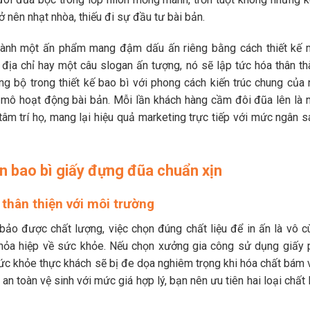
 nên nhạt nhòa, thiếu đi sự đầu tư bài bản.
 thành một ấn phẩm mang đậm dấu ấn riêng bằng cách thiết kế 
g, địa chỉ hay một câu slogan ấn tượng, nó sẽ lập tức hóa thân t
 bộ trong thiết kế bao bì với phong cách kiến trúc chung của 
 mô hoạt động bài bản. Mỗi lần khách hàng cầm đôi đũa lên là 
âm trí họ, mang lại hiệu quả marketing trực tiếp với mức ngân s
ọn bao bì giấy đựng đũa chuẩn xịn
, thân thiện với môi trường
ảo được chất lượng, việc chọn đúng chất liệu để in ấn là vô c
 thỏa hiệp về sức khỏe. Nếu chọn xưởng gia công sử dụng giấy 
ức khỏe thực khách sẽ bị đe dọa nghiêm trọng khi hóa chất bám 
an toàn vệ sinh với mức giá hợp lý, bạn nên ưu tiên hai loại chất 