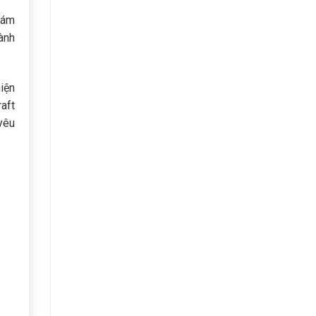
hám
ành
iện
raft
yêu