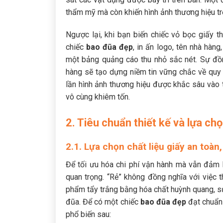
thẩm mỹ mà còn khiến hình ảnh thương hiệu trở
Ngược lại, khi bạn biến chiếc vỏ bọc giấy
chiếc
bao đũa đẹp
, in ấn logo, tên nhà hàn
một bảng quảng cáo thu nhỏ sắc nét. Sự đồng
hàng sẽ tạo dựng niềm tin vững chắc về quy
lần hình ảnh thương hiệu được khắc sâu vào t
vô cùng khiêm tốn.
2. Tiêu chuẩn thiết kế và lựa ch
2.1. Lựa chọn chất liệu giấy an toàn
Để tối ưu hóa chi phí vận hành mà vẫn đảm b
quan trọng. “Rẻ” không đồng nghĩa với việc
phẩm tẩy trắng bằng hóa chất huỳnh quang, s
đũa. Để có một chiếc
bao đũa đẹp
đạt chuẩn 
phổ biến sau: