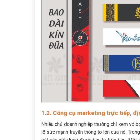
1.2. Công cụ marketing trực tiếp, đ
Nhiều chủ doanh nghiệp thường chỉ xem vỏ bọ
lỡ sức mạnh truyền thông to lớn của nó. Trong
sát các vật dụng được bày trí trên bàn. Một