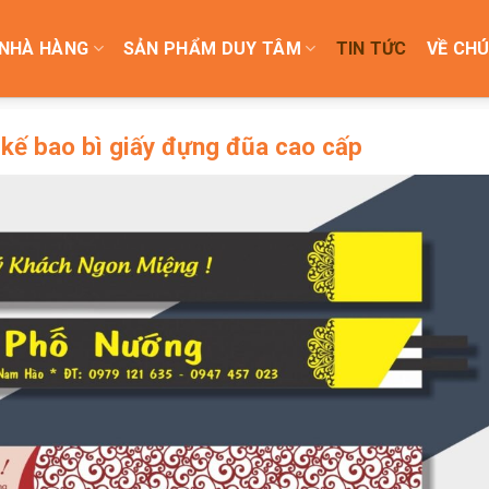
NHÀ HÀNG
SẢN PHẨM DUY TÂM
TIN TỨC
VỀ CHÚ
t kế bao bì giấy đựng đũa cao cấp