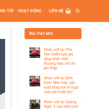
NG TÔI
HOẠT ĐỘNG
LIÊN HỆ
Bài Viết Mới
Khăn ướt tại Phú
Yên: Điểm tựa gia
tăng nhận diện
thương hiệu với chi
phí thấp
Khăn ướt tại Bình
Định: Nhà máy sản
xuất khép kín in logo
siêu nét miễn phí
Khăn ướt tại Quảng
Ngãi: 4 cấu hình phôi