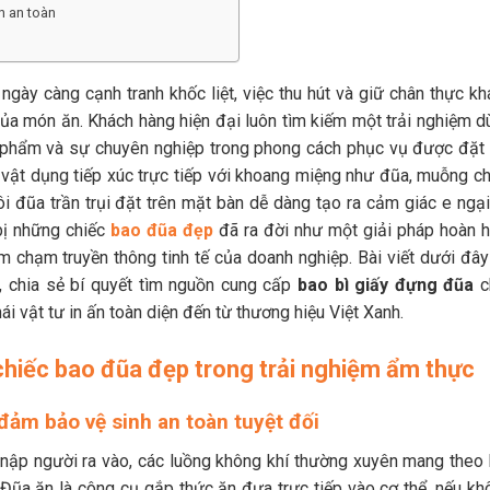
h an toàn
gày càng cạnh tranh khốc liệt, việc thu hút và giữ chân thực kh
của món ăn. Khách hàng hiện đại luôn tìm kiếm một trải nghiệm d
ực phẩm và sự chuyên nghiệp trong phong cách phục vụ được đặt 
 vật dụng tiếp xúc trực tiếp với khoang miệng như đũa, muỗng ch
ôi đũa trần trụi đặt trên mặt bàn dễ dàng tạo ra cảm giác e ngại
 bị những chiếc
bao đũa đẹp
đã ra đời như một giải pháp hoàn h
m chạm truyền thông tinh tế của doanh nghiệp. Bài viết dưới đây
y, chia sẻ bí quyết tìm nguồn cung cấp
bao bì giấy đựng đũa
c
thái vật tư in ấn toàn diện đến từ thương hiệu Việt Xanh.
 chiếc bao đũa đẹp trong trải nghiệm ẩm thực
đảm bảo vệ sinh an toàn tuyệt đối
 nập người ra vào, các luồng không khí thường xuyên mang theo 
 Đũa ăn là công cụ gắp thức ăn đưa trực tiếp vào cơ thể, nếu kh