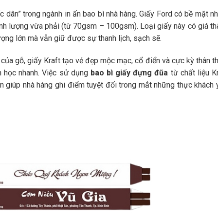
ốc dân” trong ngành in ấn bao bì nhà hàng. Giấy Ford có bề mặt n
ịnh lượng vừa phải (từ 70gsm – 100gsm). Loại giấy này có giá th
lượng lớn mà vẫn giữ được sự thanh lịch, sạch sẽ.
ủa gỗ, giấy Kraft tạo vẻ đẹp mộc mạc, cổ điển và cực kỳ thân th
h học nhanh. Việc sử dụng
bao bì giấy đựng đũa
từ chất liệu K
còn giúp nhà hàng ghi điểm tuyệt đối trong mắt những thực khách 