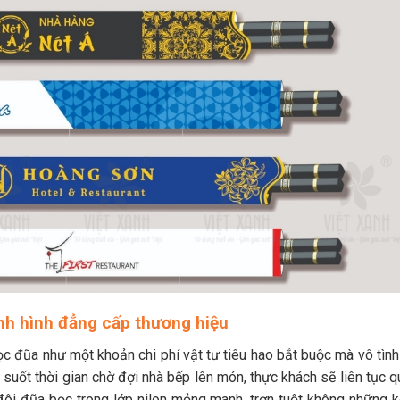
ịnh hình đẳng cấp thương hiệu
c đũa như một khoản chi phí vật tư tiêu hao bắt buộc mà vô tình
 suốt thời gian chờ đợi nhà bếp lên món, thực khách sẽ liên tục 
 đôi đũa bọc trong lớp nilon mỏng manh, trơn tuột không những 