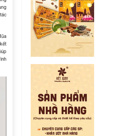
ụng
tác
đũa
kết
iúp
ình