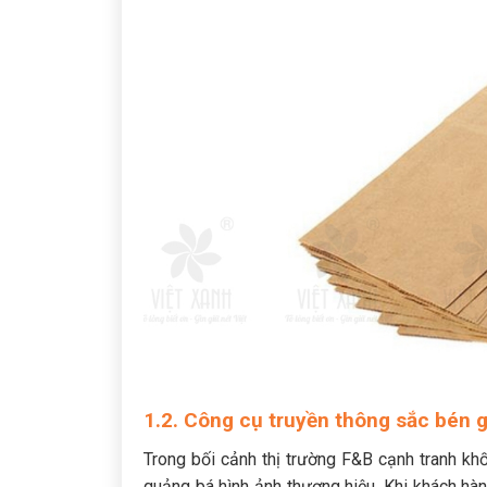
1.2. Công cụ truyền thông sắc bén g
Trong bối cảnh thị trường F&B cạnh tranh kh
quảng bá hình ảnh thương hiệu. Khi khách hàn