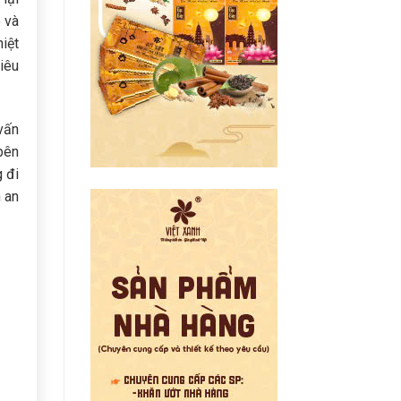
 và
hiệt
iêu
vấn
 bên
g đi
h an