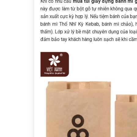
Khi có nhu cầu
mua túi giấy đựng bánh mì g
này được làm từ bột gỗ tự nhiên không qua qu
sản xuất cực kỳ hợp lý. Nếu tiệm bánh của bạ
bánh mì Thổ Nhĩ Kỳ Kebab, bánh mì chảo), 
thấm). Lớp xử lý bề mặt chuyên dụng của loại
đảm bảo tay khách hàng luôn sạch sẽ khi cầ