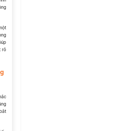
ông
 một
ong
iúp
 rõ
ng
hắc
ằng
bắt