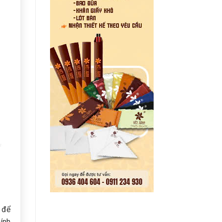
 để
ính