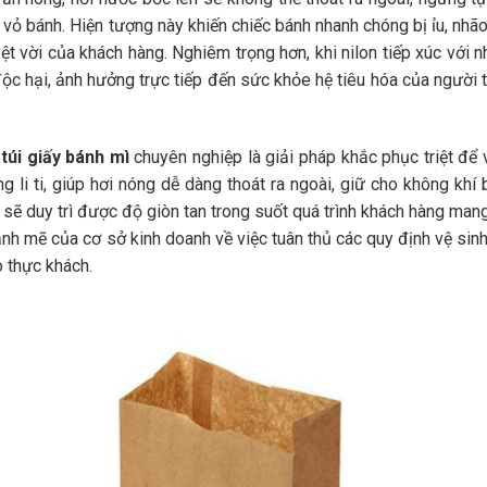
vỏ bánh. Hiện tượng này khiến chiếc bánh nhanh chóng bị ỉu, nhão
t vời của khách hàng. Nghiêm trọng hơn, khi nilon tiếp xúc với n
ộc hại, ảnh hưởng trực tiếp đến sức khỏe hệ tiêu hóa của người t
túi giấy bánh mì
chuyên nghiệp là giải pháp khắc phục triệt để 
g li ti, giúp hơi nóng dễ dàng thoát ra ngoài, giữ cho không khí
 sẽ duy trì được độ giòn tan trong suốt quá trình khách hàng man
ạnh mẽ của cơ sở kinh doanh về việc tuân thủ các quy định vệ sin
 thực khách.