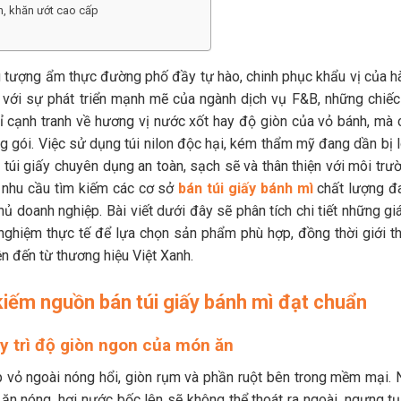
h, khăn ướt cao cấp
ểu tượng ẩm thực đường phố đầy tự hào, chinh phục khẩu vị của h
g với sự phát triển mạnh mẽ của ngành dịch vụ F&B, những chiếc
 cạnh tranh về hương vị nước xốt hay độ giòn của vỏ bánh, mà 
g gói. Việc sử dụng túi nilon độc hại, kém thẩm mỹ đang dần bị l
úi giấy chuyên dụng an toàn, sạch sẽ và thân thiện với môi trườ
, nhu cầu tìm kiếm các cơ sở
bán túi giấy bánh mì
chất lượng đ
hủ doanh nghiệp. Bài viết dưới đây sẽ phân tích chi tiết những giá
 nghiệm thực tế để lựa chọn sản phẩm phù hợp, đồng thời giới th
ện đến từ thương hiệu Việt Xanh.
kiếm nguồn bán túi giấy bánh mì đạt chuẩn
uy trì độ giòn ngon của món ăn
 vỏ ngoài nóng hổi, giòn rụm và phần ruột bên trong mềm mại. 
ăn nóng, hơi nước bốc lên sẽ không thể thoát ra ngoài, ngưng tụ 