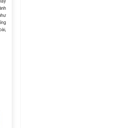
giấy
ành
như
ống
ài,