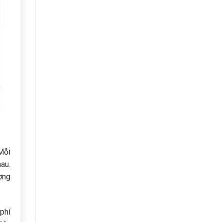
 Mỗi
au.
ợng
 phí