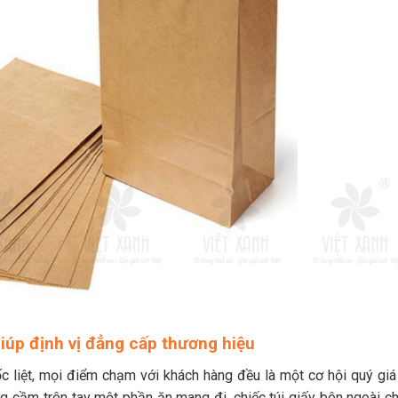
iúp định vị đẳng cấp thương hiệu
ốc liệt, mọi điểm chạm với khách hàng đều là một cơ hội quý giá
g cầm trên tay một phần ăn mang đi, chiếc túi giấy bên ngoài ch