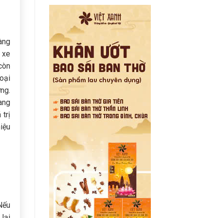
àng
 xe
còn
oại
ng.
ang
 trị
iệu
Nếu
lại