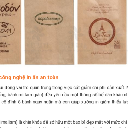
 công nghệ in ấn an toàn
túi đóng vai trò quan trọng trong việc cắt giảm chi phí sản xuất.
hống, bánh mì tam giác) đều yêu cầu một thông số bế dán khác nh
úp cố định ổ bánh ngay ngắn mà còn giúp xưởng in giảm thiểu lư
Minimalism) là chìa khóa để sở hữu một bao bì đẹp mắt với mức chi