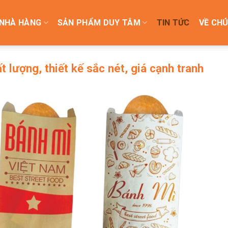
NHÀ HÀNG
SẢN PHẨM DUY TÂM
TIN TỨC
VỀ CHÚ
t lượng, thiết kế sắc nét, giá cạnh tranh