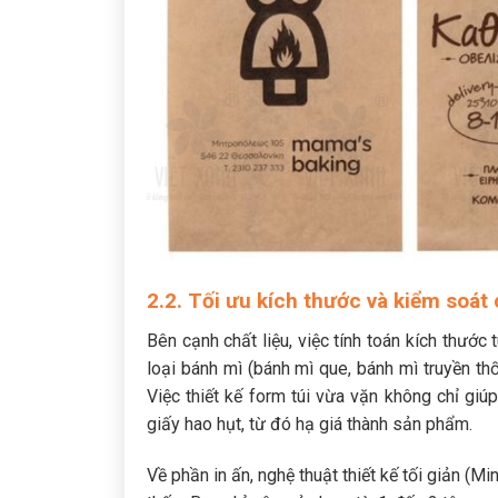
2.2. Tối ưu kích thước và kiểm soát
Bên cạnh chất liệu, việc tính toán kích thước 
loại bánh mì (bánh mì que, bánh mì truyền t
Việc thiết kế form túi vừa vặn không chỉ gi
giấy hao hụt, từ đó hạ giá thành sản phẩm.
Về phần in ấn, nghệ thuật thiết kế tối giản (