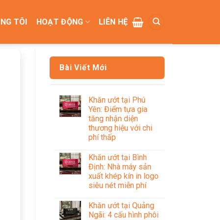
NG TÔI
HOẠT ĐỘNG
LIÊN HỆ
Bài Viết Mới
Khăn ướt tại Phú
Yên: Điểm tựa gia
tăng nhận diện
thương hiệu với chi
phí thấp
Khăn ướt tại Bình
Định: Nhà máy sản
xuất khép kín in logo
siêu nét miễn phí
Khăn ướt tại Quảng
Ngãi: 4 cấu hình phôi