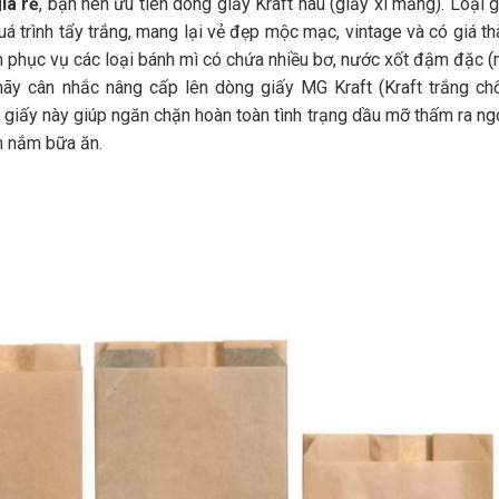
iá rẻ
, bạn nên ưu tiên dòng giấy Kraft nâu (giấy xi măng). Loại 
á trình tẩy trắng, mang lại vẻ đẹp mộc mạc, vintage và có giá th
n phục vụ các loại bánh mì có chứa nhiều bơ, nước xốt đậm đặc (
hãy cân nhắc nâng cấp lên dòng giấy MG Kraft (Kraft trắng ch
 giấy này giúp ngăn chặn hoàn toàn tình trạng dầu mỡ thấm ra ngo
m nắm bữa ăn.