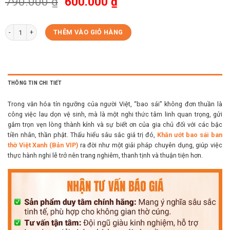
Giá
Giá
790.000
₫
600.000
₫
gốc
hiện
là:
tại
Set 10 Hộp Khăn Ướt Bao Sái Ban Thờ Bản Vip ( Miễn Phí Ship + Quà ) số lượng
THÊM VÀO GIỎ HÀNG
790.000 ₫.
là:
600.000 ₫.
THÔNG TIN CHI TIẾT
Trong văn hóa tín ngưỡng của người Việt, “bao sái” không đơn thuần là
công việc lau dọn vệ sinh, mà là một nghi thức tâm linh quan trọng, gửi
gắm trọn vẹn lòng thành kính và sự biết ơn của gia chủ đối với các bậc
tiền nhân, thần phật. Thấu hiểu sâu sắc giá trị đó,
Khăn ướt bao sái ban
thờ Việt Xanh (Bản VIP)
ra đời như một giải pháp chuyên dụng, giúp việc
thực hành nghi lễ trở nên trang nghiêm, thanh tịnh và thuận tiện hơn.