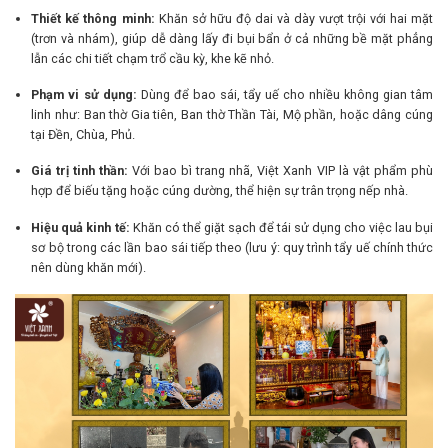
Thiết kế thông minh:
Khăn sở hữu độ dai và dày vượt trội với hai mặt
(trơn và nhám), giúp dễ dàng lấy đi bụi bẩn ở cả những bề mặt phẳng
lẫn các chi tiết chạm trổ cầu kỳ, khe kẽ nhỏ.
Phạm vi sử dụng:
Dùng để bao sái, tẩy uế cho nhiều không gian tâm
linh như: Ban thờ Gia tiên, Ban thờ Thần Tài, Mộ phần, hoặc dâng cúng
tại Đền, Chùa, Phủ.
Giá trị tinh thần:
Với bao bì trang nhã, Việt Xanh VIP là vật phẩm phù
hợp để biếu tặng hoặc cúng dường, thể hiện sự trân trọng nếp nhà.
Hiệu quả kinh tế:
Khăn có thể giặt sạch để tái sử dụng cho việc lau bụi
sơ bộ trong các lần bao sái tiếp theo (lưu ý: quy trình tẩy uế chính thức
nên dùng khăn mới).