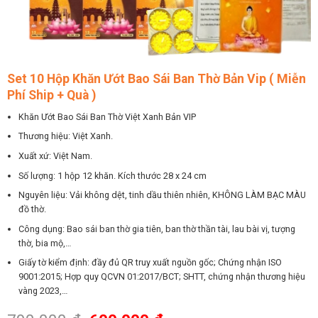
Set 10 Hộp Khăn Ướt Bao Sái Ban Thờ Bản Vip ( Miễn
Phí Ship + Quà )
Khăn Ướt Bao Sái Ban Thờ Việt Xanh Bản VIP
Thương hiệu: Việt Xanh.
Xuất xứ: Việt Nam.
Số lượng: 1 hộp 12 khăn. Kích thước 28 x 24 cm
Nguyên liệu: Vải không dệt, tinh dầu thiên nhiên, KHÔNG LÀM BẠC MÀU
đồ thờ.
Công dụng: Bao sái ban thờ gia tiên, ban thờ thần tài, lau bài vị, tượng
thờ, bia mộ,…
Giấy tờ kiểm định: đầy đủ QR truy xuất nguồn gốc; Chứng nhận ISO
9001:2015; Hợp quy QCVN 01:2017/BCT; SHTT, chứng nhận thương hiệu
vàng 2023,…