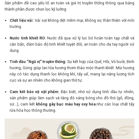
Sản phẩm đề cao yếu tố an toàn và giá trị truyền thống thông qua bảng
thành phần được chọn lọc kỹ lưỡng:
Chất liệu vải:
Vải sợi không dệt mềm mại, không xơ, thân thiện với môi
trường.
Nước tinh khiết RO:
Nước đã qua xử lý lọc bỏ hoàn toàn tạp chất và
cặn bẩn, đảm bảo độ tinh khiết tuyệt đối, an toàn cho da tay người sử
dụng.
Tinh dầu “Ngũ vị” truyền thống:
Sự kết hợp của Quế, Hồi, Vỏ bưởi, Đinh
hương, Gừng giúp lan tỏa hương thơm thảo mộc thanh khiết. Mùi hương
này có tác dụng thanh lọc không khí, tẩy uế, mang lại năng lượng tích
cực và sự an nhiên cho không gian thờ tự.
Cam kết bảo vệ vật phẩm:
Đặc biệt, nhờ sử dụng tinh dầu tự nhiên,
sản phẩm giúp làm sạch và tăng độ sáng bóng cho đồ thờ (gỗ, đồng,
sứ…), cam kết
không gây bạc màu hay oxy hóa
như các loại chất tẩy
rửa hóa học thông thường.