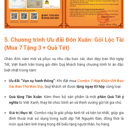
5. Chương trình Ưu đãi Đón Xuân: Gói Lộc Tài
(Mua 7 Tặng 3 + Quà Tết)
Chào đón năm mới và phục vụ nhu cầu bao sái, dọn dẹp ban thờ ngày
Tết, Việt Xanh trân trọng gửi đến Quý khách hàng chương trình tri ân đặc
biệt nhất trong năm:
Ưu đãi “Vạn sự hanh thông”:
Khi đặt mua
Combo 7 Hộp Khăn Ướt Bao
Sái Ban Thờ Bản Vip
, Quý khách sẽ được
tặng ngay 03 hộp
cùng loại.
Quà tặng Tân Xuân:
Kèm theo bộ sản phẩm là một
phần Quà Tết ý
nghĩa
từ Việt Xanh, thay lời chúc bình an và thịnh vượng gửi tới gia chủ.
Giá trị thực tế:
Combo này là giải pháp kinh tế và tiện lợi nhất, giúp gia
đình thoải mái sử dụng trong suốt dịp Tết Nguyên Đán, đồng thời là
món quà tâm linh trang trọng để biếu tặng người thân, họ hàng.