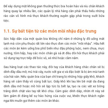
Để xây dựng một không gian thưởng thức bia hoàn hảo và níu chân khách
hàng quay lại nhiều lần, các quản lý nhà hàng cần phải thấu hiểu những
rào cản vô hình mà thực khách thường xuyên gặp phải trong suốt bữa
tiệc.
1.1. Sự bất tiện từ các món mồi nhậu đặc trưng
Sức hấp dẫn của một quán bia không chỉ nằm ở những ly đồ uống mát
lạnh mà còn phụ thuộc rất lớn vào thực đơn các món “mồi nhậu”. Hầu hết
các món ăn kèm uống bia phổ biến như đậu phộng luộc, nem chua, mực
nướng, tôm hấp, hay các món chân gà sả ớt đều đòi hỏi thực khách phải
sử dụng tay trực tiếp để bóc vỏ, xé nhỏ hoặc cầm nắm.
Sau hàng loạt các thao tác này, đôi tay của khách hàng chắc chắn sẽ bị
dính đầy dầu mỡ, mủ trái cây, nước sốt gia vị và đặc biệt là bị ám mùi tanh
của hải sản. Nếu quán bia của bạn chỉ trang bị những hộp giấy khô, khách
hàng sẽ cảm thấy vô cùng bất lực. Giấy khô khi lau lên bề mặt da đang
dính dầu mỡ hoặc mồ hôi sẽ lập tức bị bết lại, tạo ra các vệt xơ bông
trắng dính chặt vào tay rất khó chịu. Cảm giác dính dáp, nhờn rít này sẽ
làm giảm đi đáng kể sự hào hứng của cuộc vui, khiến thực khách ngần
ngại khi muốn gọi thêm các món ăn khác.