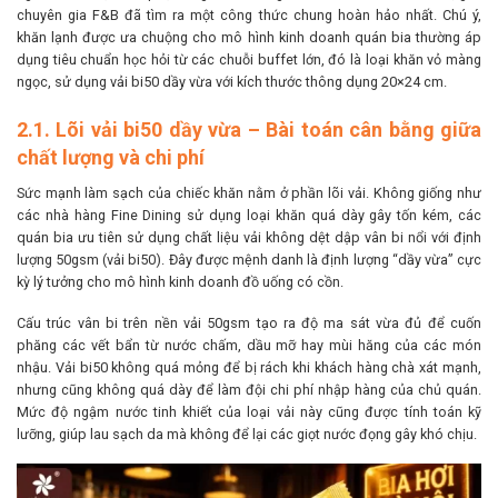
chuyên gia F&B đã tìm ra một công thức chung hoàn hảo nhất. Chú ý,
khăn lạnh được ưa chuộng cho mô hình kinh doanh quán bia thường áp
dụng tiêu chuẩn học hỏi từ các chuỗi buffet lớn, đó là loại khăn vỏ màng
ngọc, sử dụng vải bi50 dầy vừa với kích thước thông dụng 20×24 cm.
2.1. Lõi vải bi50 dầy vừa – Bài toán cân bằng giữa
chất lượng và chi phí
Sức mạnh làm sạch của chiếc khăn nằm ở phần lõi vải. Không giống như
các nhà hàng Fine Dining sử dụng loại khăn quá dày gây tốn kém, các
quán bia ưu tiên sử dụng chất liệu vải không dệt dập vân bi nổi với định
lượng 50gsm (vải bi50). Đây được mệnh danh là định lượng “dầy vừa” cực
kỳ lý tưởng cho mô hình kinh doanh đồ uống có cồn.
Cấu trúc vân bi trên nền vải 50gsm tạo ra độ ma sát vừa đủ để cuốn
phăng các vết bẩn từ nước chấm, dầu mỡ hay mùi hăng của các món
nhậu. Vải bi50 không quá mỏng để bị rách khi khách hàng chà xát mạnh,
nhưng cũng không quá dày để làm đội chi phí nhập hàng của chủ quán.
Mức độ ngậm nước tinh khiết của loại vải này cũng được tính toán kỹ
lưỡng, giúp lau sạch da mà không để lại các giọt nước đọng gây khó chịu.