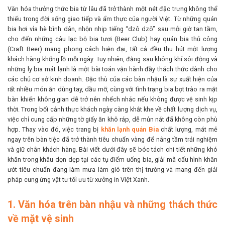
Văn hóa thưởng thức bia từ lâu đã trở thành một nét đặc trưng không thể
thiếu trong đời sống giao tiếp và ẩm thực của người Việt. Từ những quán
bia hơi vỉa hè bình dân, nhộn nhịp tiếng “dzô dzô” sau mỗi giờ tan tầm,
cho đến những câu lạc bộ bia tươi (Beer Club) hay quán bia thủ công
(Craft Beer) mang phong cách hiện đại, tất cả đều thu hút một lượng
khách hàng khổng lồ mỗi ngày. Tuy nhiên, đằng sau không khí sôi động và
những ly bia mát lạnh là một bài toán vận hành đầy thách thức dành cho
các chủ cơ sở kinh doanh. Đặc thù của các bàn nhậu là sự xuất hiện của
rất nhiều món ăn dùng tay, dầu mỡ, cùng với tình trạng bia bọt trào ra mặt
bàn khiến không gian dễ trở nên nhếch nhác nếu không được vệ sinh kịp
thời. Trong bối cảnh thực khách ngày càng khắt khe về chất lượng dịch vụ,
việc chỉ cung cấp những tờ giấy ăn khô ráp, dễ mủn nát đã không còn phù
hợp. Thay vào đó, việc trang bị
khăn lạnh quán Bia
chất lượng, mát mẻ
ngay trên bàn tiệc đã trở thành tiêu chuẩn vàng để nâng tầm trải nghiệm
và giữ chân khách hàng. Bài viết dưới đây sẽ bóc tách chi tiết những khó
khăn trong khâu dọn dẹp tại các tụ điểm uống bia, giải mã cấu hình khăn
ướt tiêu chuẩn đang làm mưa làm gió trên thị trường và mang đến giải
pháp cung ứng vật tư tối ưu từ xưởng in Việt Xanh.
1. Văn hóa trên bàn nhậu và những thách thức
về mặt vệ sinh