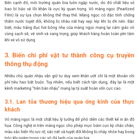
Bên cạnh đó, môi trường quán bia luôn ngập nước, do đó chất liệu vỏ
bao bì bảo vệ lõi khăn là cực kỳ quan trọng. Vỏ màng ngọc (Pearlized
Film) là sự lựa chọn không thể thay thế. Màng ngọc có đặc tính chống
thấm nước tuyệt đối, không bị nhàu nát hay xẹp lép khi bị đè nén. Đặc
biệt, màu trắng đục hơi bóng nhẹ của màng ngọc mang lại cảm giác vô
cùng sạch sẽ, vệ sinh và sang trọng, giúp khách hàng hoàn toàn yên tâm
khi xé vỏ sử dụng.
3. Biến chi phí vật tư thành công cụ truyền
thông thụ động
Nhiều chủ quán nhậu vẫn giữ tư duy xem khăn ướt chỉ là một khoản chi
phí tiêu hao bắt buộc. Tuy nhiên, nếu biết cách tận dụng, đây lại là một
kênh marketing “trên bàn nhậu” mang lại tỷ suất hoàn vốn cực cao.
3.1. Lan tỏa thương hiệu qua ống kính của thực
khách
Vỏ màng ngọc là một chất liệu lý tưởng để phô diễn các thiết kế in ấn đồ
họa. Công nghệ in trên màng ngọc cho phép mực bám cực kỳ chắc chắn,
màu sắc hiển thị rực rỡ, sắc nét và tuyệt đối không bị chảy nhòe hay bong
tróc khi ngâm trong các xô đá lạnh của quán bia.