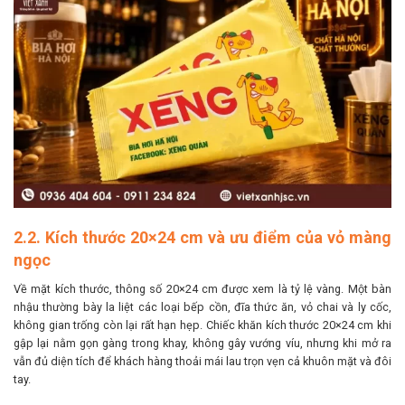
2.2. Kích thước 20×24 cm và ưu điểm của vỏ màng
ngọc
Về mặt kích thước, thông số 20×24 cm được xem là tỷ lệ vàng. Một bàn
nhậu thường bày la liệt các loại bếp cồn, đĩa thức ăn, vỏ chai và ly cốc,
không gian trống còn lại rất hạn hẹp. Chiếc khăn kích thước 20×24 cm khi
gập lại nằm gọn gàng trong khay, không gây vướng víu, nhưng khi mở ra
vẫn đủ diện tích để khách hàng thoải mái lau trọn vẹn cả khuôn mặt và đôi
tay.