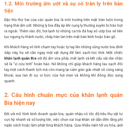
1.2. Môi trường ẩm ướt và sự cố tràn ly trên bàn
tiệc
Đặc thù thứ hai của các quán bia là môi trường trên mặt bàn luôn trong
trạng thái ẩm ướt. Những ly bia đầy ắp khi cụng ly thường xuyên bị trào bọt
ra ngoài. Thêm vào đó, hơi lạnh từ những ca trà đá hay xô ướp bia sẽ liên
tục ngưng tụ thành nước, chảy tràn lan trên mặt bàn kính hoặc bàn gỗ.
Khi khách hàng vô tình chạm tay hoặc tỳ tay lên những vũng nước bia dính
dáp này, họ sẽ cần ngay một vật dụng để làm sạch tức thời. Một chiếc
khăn lạnh quán Bia
với độ ẩm vừa phải, mát lạnh và kết cấu vải dai chắc
sẽ là “vị cứu tinh” hoàn hảo. Nó không chỉ giúp khách hàng lau sạch đôi
tay một cách thanh lịch mà còn mang lại cảm giác giải nhiệt vô cùng sảng
khoái, xua tan đi sự oi bức của hơi men và không khí đông đúc xung
quanh.
2. Cấu hình chuẩn mực của khăn lạnh quán
Bia hiện nay
Đối với mô hình kinh doanh quán bia, quán nhậu có tốc độ tiêu thụ vật tư
cực kỳ nhanh và số lượng lớn, việc chọn sai loại khăn sẽ dẫn đến lãng phí
ngân sách hoặc làm phật lòng khách hàng. Qua nhiều năm tối ưu hóa, giới