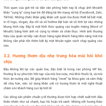
Thói quen của giới trẻ và dân văn phòng hiện nay là chụp ảnh khoảnh
khắc “cụng ly” cùng bạn bè để đăng tải lên mạng xã hội (Facebook, Zalo,
TikTok). Những chiếc khăn giấy, khăn ướt quán bia được thiết kế bắt mắt,
in rõ logo, slogan, địa chỉ và số hotline đặt bàn sẽ vô tình lọt vào những
khung hình này. Đây là một hình thức quảng cáo truyền miệng (Word of
Mouth) bằng hình ảnh vô cùng tự nhiên và chân thực. Hình ảnh thương
hiệu của quán sẽ tiếp cận được hàng ngàn khách hàng tiềm năng mới mà
không cần phải tốn thêm bất kỳ một khoản ngân sách chạy quảng cáo
nào.
3.2. Hương thơm dịu nhẹ trung hòa mùi hôi khó
chịu
Bầu không khí tại các quán bia, đặc biệt là trong các phòng VIP kín,
thường là sự pha trộn hỗn tạp của mùi bia rượu, mùi khói thuốc lá, và mùi
thức ăn nướng xào. Để giúp khách hàng “reset” lại khứu giác và cảm thấy
dễ chịu hơn, việc sử dụng khăn ướt có hương thơm là một nghệ thuật
chăm sóc khách hàng cực kỳ tinh tế.
Các dòng sản phẩm chuẩn y tế thường được tích hợp chiết xuất tinh dầu
thiên nhiên như sả chanh, bạc hà hoặc trà xanh. Những nốt hương thảo