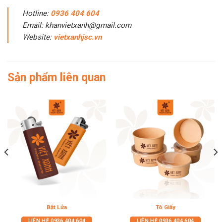
Hotline:
0936 404 604
Email: khanvietxanh@gmail.com
Website:
vietxanhjsc.vn
Sản phẩm liên quan
Bật Lửa
Tô Giấy
LIÊN HỆ
0936 404 604
LIÊN HỆ
0936 404 604