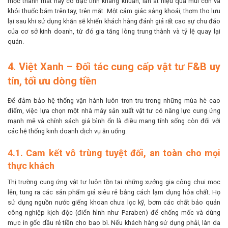
mộc thanh mát này có đặc tính kháng khuẩn, lấn át hiệu quả mùi cồn và
khói thuốc bám trên tay, trên mặt. Một cảm giác sảng khoái, thơm tho lưu
lại sau khi sử dụng khăn sẽ khiến khách hàng đánh giá rất cao sự chu đáo
của cơ sở kinh doanh, từ đó gia tăng lòng trung thành và tỷ lệ quay lại
quán.
4. Việt Xanh – Đối tác cung cấp vật tư F&B uy
tín, tối ưu dòng tiền
Để đảm bảo hệ thống vận hành luôn trơn tru trong những mùa hè cao
điểm, việc lựa chọn một nhà máy sản xuất vật tư có năng lực cung ứng
mạnh mẽ và chính sách giá bình ổn là điều mang tính sống còn đối với
các hệ thống kinh doanh dịch vụ ăn uống.
4.1. Cam kết vô trùng tuyệt đối, an toàn cho mọi
thực khách
Thị trường cung ứng vật tư luôn tồn tại những xưởng gia công chui mọc
lên, tung ra các sản phẩm giá siêu rẻ bằng cách lạm dụng hóa chất. Họ
sử dụng nguồn nước giếng khoan chưa lọc kỹ, bơm các chất bảo quản
công nghiệp kịch độc (điển hình như Paraben) để chống mốc và dùng
mực in gốc dầu rẻ tiền cho bao bì. Nếu khách hàng sử dụng phải, làn da