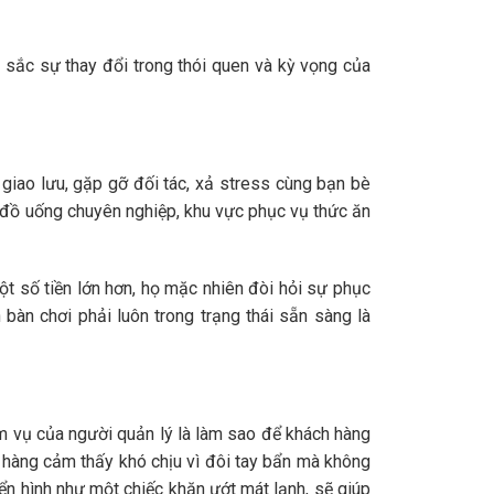
u sắc sự thay đổi trong thói quen và kỳ vọng của
giao lưu, gặp gỡ đối tác, xả stress cùng bạn bè
 đồ uống chuyên nghiệp, khu vực phục vụ thức ăn
ột số tiền lớn hơn, họ mặc nhiên đòi hỏi sự phục
bàn chơi phải luôn trong trạng thái sẵn sàng là
ệm vụ của người quản lý là làm sao để khách hàng
h hàng cảm thấy khó chịu vì đôi tay bẩn mà không
ển hình như một chiếc khăn ướt mát lạnh, sẽ giúp