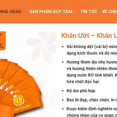
NHÀ HÀNG
SẢN PHẨM DUY TÂM
TIN TỨC
VỀ CHÚ
Khăn Ướt – Khăn L
Vải không dệt (vải bi) mềm
dạng kích thước và độ mỏn
Hương thơm dịu nhẹ hươn
và hương thiên nhiên thơ
dụng nước RO tinh khiết. 
hóa chất độc hại.
Độ ẩm phù hợp.
Bao bì đẹp, chắc chắn. In 
Được kiểm định nghiêm ngặ
chứng nhận của cơ quan 