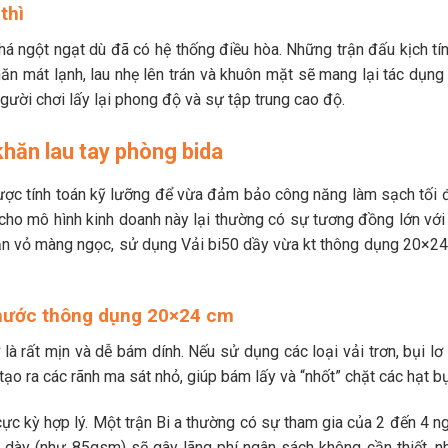
thì
á ngột ngạt dù đã có hệ thống điều hòa. Những trận đấu kịch tính
ăn mát lạnh, lau nhẹ lên trán và khuôn mặt sẽ mang lại tác dụng g
người chơi lấy lại phong độ và sự tập trung cao độ.
hăn lau tay phòng bida
ợc tính toán kỹ lưỡng để vừa đảm bảo công năng làm sạch tối đa, 
 cho mô hình kinh doanh này lại thường có sự tương đồng lớn với
ăn vỏ màng ngọc, sử dụng Vải bi50 dầy vừa kt thông dụng 20×24 
 thước thông dụng 20×24 cm
ơ là rất mịn và dễ bám dính. Nếu sử dụng các loại vải trơn, bụi l
 tạo ra các rãnh ma sát nhỏ, giúp bám lấy và “nhốt” chặt các hạt bụ
 kỳ hợp lý. Một trận Bi a thường có sự tham gia của 2 đến 4 ngư
 dày (như 85gsm) sẽ gây lãng phí ngân sách không cần thiết, n