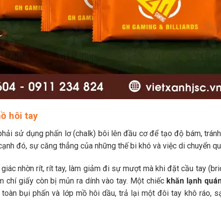
ồ hôi tay
 phải sử dụng phấn lơ (chalk) bôi lên đầu cơ để tạo độ bám, tránh 
cạnh đó, sự căng thẳng của những thế bi khó và việc di chuyển qua
giác nhờn rít, rít tay, làm giảm đi sự mượt mà khi đặt cầu tay (br
ậm chí giấy còn bị mủn ra dính vào tay. Một chiếc
khăn lạnh quán
toàn bụi phấn và lớp mồ hôi dầu, trả lại một đôi tay khô ráo, sạ