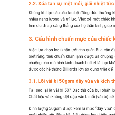
2.2. Xóa tan sự mệt mỏi, giải nhiệt tức 
Không khí tại các câu lạc bộ đông đúc thường kh
nhiều năng lượng và trí lực. Việc xé một chiếc kh
làm dịu đi sự căng thẳng của hệ thần kinh, giúp 
3. Cấu hình chuẩn mực của chiếc k
Việc lựa chọn loại khăn ướt cho quán Bi a cần đư
biết rằng, tiêu chuẩn khăn lạnh được ưa chuộng
chuộng cho mô hình kinh doanh buffet là loại kh
được các hệ thống Billiards lớn áp dụng triệt để.
3.1. Lõi vải bi 50gsm dầy vừa và kích
Tại sao lại là vải bi 50? Đặc thù của bụi phấn l
Chất liệu vải không dệt dập vân bi nổi (vải bi) sẽ
Định lượng 50gsm được xem là mức “dầy vừa” cực
suốt nhiều giờ đồng hồ. Nếu dùng loại khăn quá