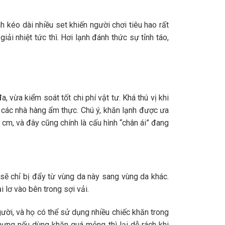
 kéo dài nhiều set khiến người chơi tiêu hao rất
iải nhiệt tức thì. Hơi lạnh đánh thức sự tỉnh táo,
vừa kiểm soát tốt chi phí vật tư. Khá thú vị khi
 các nhà hàng ẩm thực. Chú ý, khăn lạnh được ưa
cm, và đây cũng chính là cấu hình “chân ái” đang
ơ sẽ chỉ bị đẩy từ vùng da này sang vùng da khác.
i lơ vào bên trong sợi vải.
ời, và họ có thể sử dụng nhiều chiếc khăn trong
hưng nếu dùng khăn quá mỏng thì lại dễ rách khi