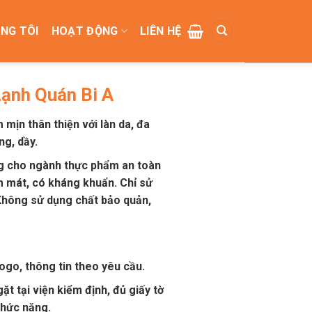
NG TÔI
HOẠT ĐỘNG
LIÊN HỆ
ạnh Quán Bi A
 mịn thân thiện với làn da, đa
g, dầy.
g cho ngành thực phẩm an toàn
m mát, có kháng khuẩn. Chỉ sử
Không sử dụng chất bảo quản,
logo, thông tin theo yêu cầu.
t tại viện kiểm định, đủ giấy tờ
chức năng.