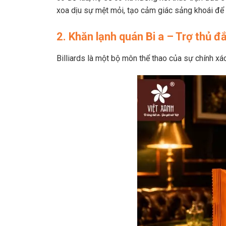
xoa dịu sự mệt mỏi, tạo cảm giác sảng khoái để h
2. Khăn lạnh quán Bi a – Trợ thủ đắ
Billiards là một bộ môn thể thao của sự chính x