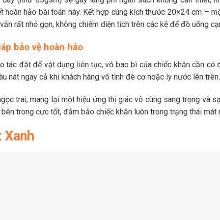
ết hoàn hảo bài toán này. Kết hợp cùng kích thước 20×24 cm – mộ
 vẫn rất nhỏ gọn, không chiếm diện tích trên các kệ để đồ uống cạ
iáp bảo vệ hoàn hảo
ao tác đặt để vật dụng liên tục, vỏ bao bì của chiếc khăn cần có
àu nát ngay cả khi khách hàng vô tình đè cơ hoặc ly nước lên trên.
ọc trai, mang lại một hiệu ứng thị giác vô cùng sang trọng và sạ
h bên trong cực tốt, đảm bảo chiếc khăn luôn trong trạng thái má
t Xanh