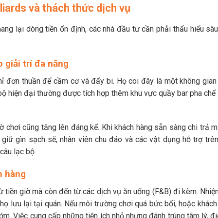
lliards và thách thức dịch vụ
ng lại dòng tiền ổn định, các nhà đầu tư cần phải thấu hiểu sâ
 giải trí đa năng
ỉ đơn thuần để cầm cơ và đẩy bi. Họ coi đây là một không gian 
 bộ hiện đại thường được tích hợp thêm khu vực quầy bar pha chế
 chơi cũng tăng lên đáng kể. Khi khách hàng sẵn sàng chi trả m
iữ gìn sạch sẽ, nhân viên chu đáo và các vật dụng hỗ trợ trên 
câu lạc bộ.
ch hàng
từ tiền giờ mà còn đến từ các dịch vụ ăn uống (F&B) đi kèm. Nhi
 họ lưu lại tại quán. Nếu môi trường chơi quá bức bối, hoặc khác
ớm. Việc cung cấp những tiện ích nhỏ nhưng đánh trúng tâm lý, đi