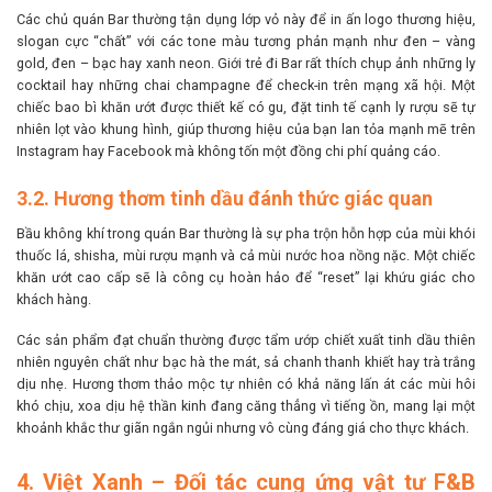
Các chủ quán Bar thường tận dụng lớp vỏ này để in ấn logo thương hiệu,
slogan cực “chất” với các tone màu tương phản mạnh như đen – vàng
gold, đen – bạc hay xanh neon. Giới trẻ đi Bar rất thích chụp ảnh những ly
cocktail hay những chai champagne để check-in trên mạng xã hội. Một
chiếc bao bì khăn ướt được thiết kế có gu, đặt tinh tế cạnh ly rượu sẽ tự
nhiên lọt vào khung hình, giúp thương hiệu của bạn lan tỏa mạnh mẽ trên
Instagram hay Facebook mà không tốn một đồng chi phí quảng cáo.
3.2. Hương thơm tinh dầu đánh thức giác quan
Bầu không khí trong quán Bar thường là sự pha trộn hỗn hợp của mùi khói
thuốc lá, shisha, mùi rượu mạnh và cả mùi nước hoa nồng nặc. Một chiếc
khăn ướt cao cấp sẽ là công cụ hoàn hảo để “reset” lại khứu giác cho
khách hàng.
Các sản phẩm đạt chuẩn thường được tẩm ướp chiết xuất tinh dầu thiên
nhiên nguyên chất như bạc hà the mát, sả chanh thanh khiết hay trà trắng
dịu nhẹ. Hương thơm thảo mộc tự nhiên có khả năng lấn át các mùi hôi
khó chịu, xoa dịu hệ thần kinh đang căng thẳng vì tiếng ồn, mang lại một
khoảnh khắc thư giãn ngắn ngủi nhưng vô cùng đáng giá cho thực khách.
4. Việt Xanh – Đối tác cung ứng vật tư F&B