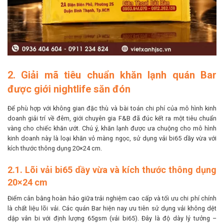
2. Giải mã tiêu chuẩn khăn lạnh quán Bar
được giới nightlife săn đón
Để phù hợp với không gian đặc thù và bài toán chi phí của mô hình kinh
doanh giải trí về đêm, giới chuyên gia F&B đã đúc kết ra một tiêu chuẩn
vàng cho chiếc khăn ướt. Chú ý, khăn lạnh được ưa chuộng cho mô hình
kinh doanh này là loại khăn vỏ màng ngọc, sử dụng vải bi65 dầy vừa với
kích thước thông dụng 20×24 cm.
2.1. Lõi vải bi65 dầy vừa và kích thước thông dụng
20×24 cm
Điểm cân bằng hoàn hảo giữa trải nghiệm cao cấp và tối ưu chi phí chính
là chất liệu lõi vải. Các quán Bar hiện nay ưu tiên sử dụng vải không dệt
dập vân bi với định lượng 65gsm (vải bi65). Đây là độ dày lý tưởng –