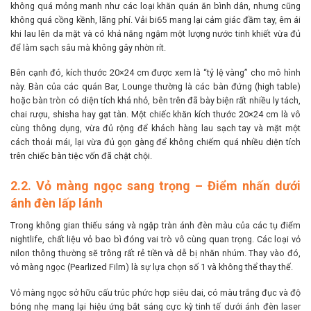
không quá mỏng manh như các loại khăn quán ăn bình dân, nhưng cũng
không quá cồng kềnh, lãng phí. Vải bi65 mang lại cảm giác đầm tay, êm ái
khi lau lên da mặt và có khả năng ngậm một lượng nước tinh khiết vừa đủ
để làm sạch sâu mà không gây nhờn rít.
Bên cạnh đó, kích thước 20×24 cm được xem là “tỷ lệ vàng” cho mô hình
này. Bàn của các quán Bar, Lounge thường là các bàn đứng (high table)
hoặc bàn tròn có diện tích khá nhỏ, bên trên đã bày biện rất nhiều ly tách,
chai rượu, shisha hay gạt tàn. Một chiếc khăn kích thước 20×24 cm là vô
cùng thông dụng, vừa đủ rộng để khách hàng lau sạch tay và mặt một
cách thoải mái, lại vừa đủ gọn gàng để không chiếm quá nhiều diện tích
trên chiếc bàn tiệc vốn đã chật chội.
2.2. Vỏ màng ngọc sang trọng – Điểm nhấn dưới
ánh đèn lấp lánh
Trong không gian thiếu sáng và ngập tràn ánh đèn màu của các tụ điểm
nightlife, chất liệu vỏ bao bì đóng vai trò vô cùng quan trọng. Các loại vỏ
nilon thông thường sẽ trông rất rẻ tiền và dễ bị nhăn nhúm. Thay vào đó,
vỏ màng ngọc (Pearlized Film) là sự lựa chọn số 1 và không thể thay thế.
Vỏ màng ngọc sở hữu cấu trúc phức hợp siêu dai, có màu trắng đục và độ
bóng nhẹ mang lại hiệu ứng bắt sáng cực kỳ tinh tế dưới ánh đèn laser