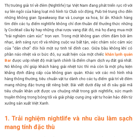
Thị trường giải trí về đêm (Nightlife) tại Việt Nam đang phát triển rực rỡ với
sự lên ngôi của hàng loạt mô hình từ Club sôi động, Pub trẻ trung cho đến
những không gian Speakeasy Bar và Lounge xa hoa, bí ẩn. Khách hàng
tìm đến các tụ điểm nightlife không chỉ đơn thuần để thưởng thức những
ly Cocktail cầu kỳ hay những chai rượu vang đắt đỏ, mà họ đang mua một
“trải nghiệm cảm xúc” trọn vẹn. Trong một không gian chìm đắm bởi âm
nhạc, ánh sáng rực rỡ và những cuộc vui bất tận, việc chăm sóc cảm xúc
của “dân chơi” đòi hỏi một sự tinh tế đỉnh cao. Giữa bầu không khí có
phần náo nhiệt và oi bức đó, sự xuất hiện của một chiếc
khăn lạnh quán
Bar
được ướp nhiệt độ mát lạnh chính là điểm chạm dịch vụ đắt giá nhất.
Nó không chỉ giúp khách hàng giải nhiệt tức thì mà còn là một phụ kiện
khẳng định đẳng cấp của không gian quán. Khác với các mô hình nhà
hàng thông thường, tiêu chuẩn vật tư dành cho các tụ điểm giải trí về đêm
mang những đặc trưng rất riêng biệt. Bài viết dưới đây sẽ đi sâu giải mã
tiêu chuẩn khăn ướt được ưa chuộng nhất trong giới nightlife, sức mạnh
truyền thông trong bóng tối và giải pháp cung ứng vật tư hoàn hảo đến từ
xưởng sản xuất Việt Xanh.
1. Trải nghiệm nightlife và nhu cầu làm sạch
mang tính đặc thù