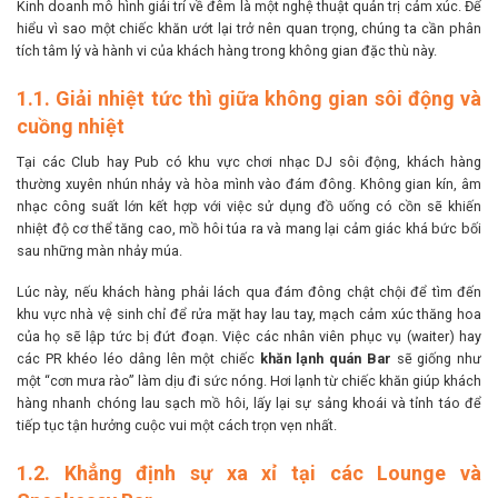
Kinh doanh mô hình giải trí về đêm là một nghệ thuật quản trị cảm xúc. Để
hiểu vì sao một chiếc khăn ướt lại trở nên quan trọng, chúng ta cần phân
tích tâm lý và hành vi của khách hàng trong không gian đặc thù này.
1.1. Giải nhiệt tức thì giữa không gian sôi động và
cuồng nhiệt
Tại các Club hay Pub có khu vực chơi nhạc DJ sôi động, khách hàng
thường xuyên nhún nhảy và hòa mình vào đám đông. Không gian kín, âm
nhạc công suất lớn kết hợp với việc sử dụng đồ uống có cồn sẽ khiến
nhiệt độ cơ thể tăng cao, mồ hôi túa ra và mang lại cảm giác khá bức bối
sau những màn nhảy múa.
Lúc này, nếu khách hàng phải lách qua đám đông chật chội để tìm đến
khu vực nhà vệ sinh chỉ để rửa mặt hay lau tay, mạch cảm xúc thăng hoa
của họ sẽ lập tức bị đứt đoạn. Việc các nhân viên phục vụ (waiter) hay
các PR khéo léo dâng lên một chiếc
khăn lạnh quán Bar
sẽ giống như
một “cơn mưa rào” làm dịu đi sức nóng. Hơi lạnh từ chiếc khăn giúp khách
hàng nhanh chóng lau sạch mồ hôi, lấy lại sự sảng khoái và tỉnh táo để
tiếp tục tận hưởng cuộc vui một cách trọn vẹn nhất.
1.2. Khẳng định sự xa xỉ tại các Lounge và