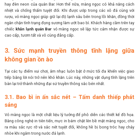
hay đèn neon của quán Bar. Hơn thế nữa, màng ngọc có khả năng cách
nhiệt và chống thấm tuyệt đối. Khi được ướp trong các xô đá cùng với
rượu, vỏ màng ngọc giúp giữ lại độ lạnh sâu bên trong lõi khăn, đồng thời
ngăn chặn tình trạng đọng sương làm ướt bao bì. Khách hàng cầm trên tay
chiếc
khăn lạnh quán Bar
vỏ màng ngọc sẽ lập tức cảm nhận được sự
cao cấp, tươm tất và vô cùng đẳng cấp.
3. Sức mạnh truyền thông tĩnh lặng giữa
không gian ồn ào
Tại các tụ điểm vui chơi, âm nhạc luôn bật ở mức tối đa khiến việc giao
tiếp bằng lời nói trở nên khó khăn. Lúc này, những vật dụng tĩnh lặng trên
bàn lại trở thành những đại sứ truyền thông sắc bén nhất.
3.1. Bao bì in ấn sắc nét – Tấm danh thiếp phát
sáng
Vỏ màng ngọc là một chất liệu lý tưởng để phô diễn các thiết kế đồ họa.
Bằng công nghệ in tiên tiến, mực in bám chặt lên bề mặt màng ngọc, cho
ra màu sắc rực rỡ và sắc nét tuyệt đối, không hề bị bong tróc hay chảy
nhòe khi ngâm trong nước đá lạnh.