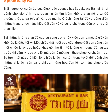
Speakeasy Bar
Trái ngược với sự ồn ào của Club, các Lounge hay Speakeasy Bar lại là nơi
dành cho giới tinh hoa, doanh nhân tìm kiếm không gian riêng tư để
thưởng thức xì gà (cigar) và rượu mạnh. Khách hàng tại đây thường diện
những trang phục hàng hiệu đắt tiền và vô cùng chú trọng đến phong thái
thanh lịch.
Tại những không gian đề cao sự sang trọng này, việc dọn ra một tờ giấy ăn
khô ráp là điều tối kỵ. Một chiếc khăn ướt cao cấp, được đặt gọn gàng trên
một chiếc khay bạc hoặc khay gỗ nhỏ tinh tế không chỉ dùng để lau tay
trước khi cầm ly rượu pha lê, mà còn là một nghi thức phục vụ chuẩn mực.
Sự tươm tất này thể hiện lòng hiếu khách, sự tôn trọng tuyệt đối dành cho
những vị khách sẵn sàng chi trả những hóa đơn lên tới hàng chục triệu
đồng.