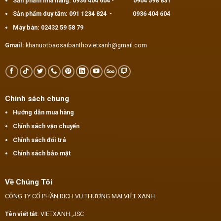
Sản phẩm nhà hàng:
0936 404 604
-
0904 598 831
Sản phẩm duy tâm:
091 1234 824
-
0936 404 604
Máy bàn:
02432 59 58 79
Gmail:
khanuotbaosaibanthovietxanh@gmail.com
Chính sách chung
Hướng dẫn mua hàng
Chính sách vận chuyển
Chính sách đổi trả
Chính sách bảo mật
Về Chúng Tôi
CÔNG TY CỔ PHẦN DỊCH VỤ THƯƠNG MẠI VIỆT XANH
Tên viết tắt:
VIETXANH.,JSC