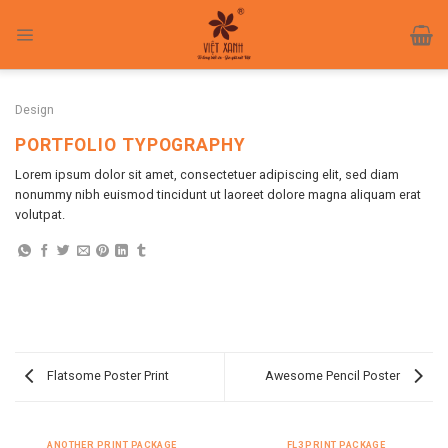
Skip
to
content
Design
PORTFOLIO TYPOGRAPHY
Lorem ipsum dolor sit amet, consectetuer adipiscing elit, sed diam
nonummy nibh euismod tincidunt ut laoreet dolore magna aliquam erat
volutpat.
Flatsome Poster Print
Awesome Pencil Poster
ANOTHER PRINT PACKAGE
FL3 PRINT PACKAGE